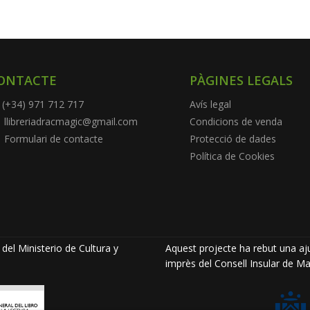
ONTACTE
PÀGINES LEGALS
(+34) 971 712 717
Avís legal
llibreriadracmagic@gmail.com
Condicions de venda
Formulari de contacte
Protecció de dades
Política de Cookies
del Ministerio de Cultura y
Aquest projecte ha rebut una aju
imprès del Consell Insular de Ma