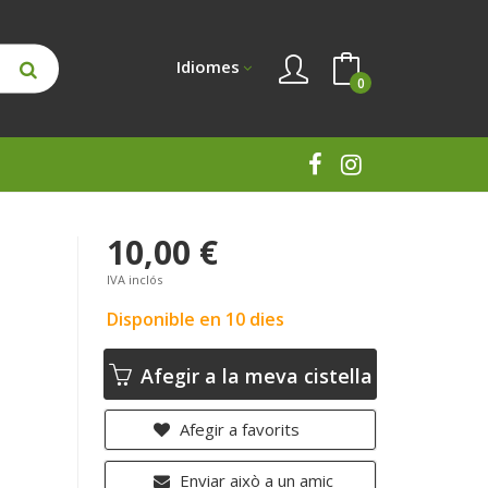
Idiomes
0
10,00 €
IVA inclós
Disponible en 10 dies
Afegir a la meva cistella
Afegir a favorits
Enviar això a un amic