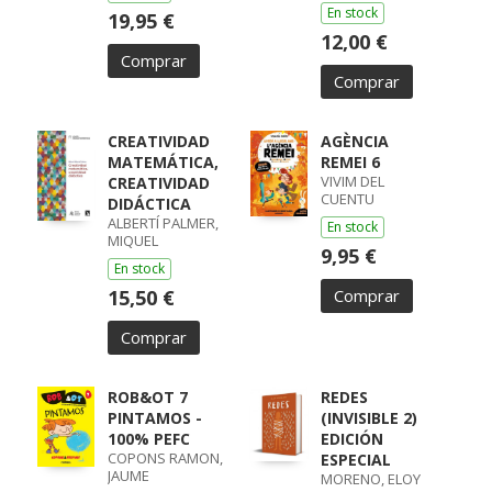
En stock
19,95 €
12,00 €
Comprar
Comprar
CREATIVIDAD
AGÈNCIA
MATEMÁTICA,
REMEI 6
VIVIM DEL
CREATIVIDAD
CUENTU
DIDÁCTICA
ALBERTÍ PALMER,
En stock
MIQUEL
9,95 €
En stock
15,50 €
Comprar
Comprar
ROB&OT 7
REDES
PINTAMOS -
(INVISIBLE 2)
100% PEFC
EDICIÓN
COPONS RAMON,
ESPECIAL
JAUME
MORENO, ELOY