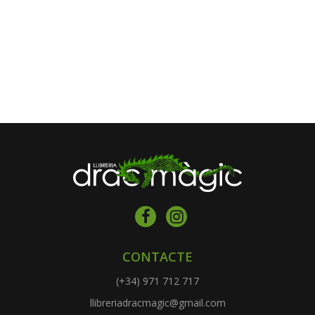
CONTACTE
(+34) 971 712 717
llibreriadracmagic@gmail.com