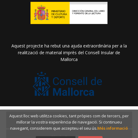
Aquest projecte ha rebut una ajuda extraordinària per a la
realització de material imprès del Consell Insular de
Mallorca
2026 ©
Llibreria Drac Màgic
. Tots els Drets Reservats |
Aquest lloc web utilitza cookies, tant pròpies com de tercers, per
Grupo Trevenque
Afegir a la meva cistella
millorar la vostra experiència de navegació. Si continueu
navegant, considerem que accepteu el seu ús.
Més informació
Click & collect