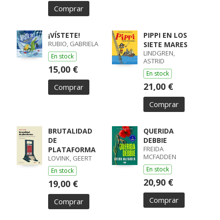
Comprar
¡VÍSTETE!
PIPPI EN LOS
RUBIO, GABRIELA
SIETE MARES
LINDGREN,
En stock
ASTRID
15,00 €
En stock
21,00 €
Comprar
Comprar
BRUTALIDAD
QUERIDA
DE
DEBBIE
FREIDA
PLATAFORMA
MCFADDEN
LOVINK, GEERT
En stock
En stock
20,90 €
19,00 €
Comprar
Comprar