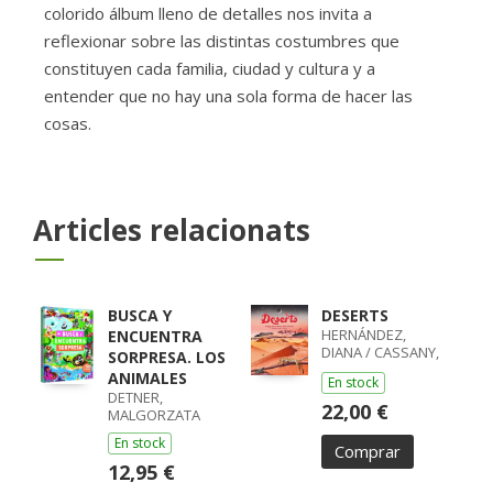
colorido álbum lleno de detalles nos invita a
reflexionar sobre las distintas costumbres que
constituyen cada familia, ciudad y cultura y a
entender que no hay una sola forma de hacer las
cosas.
Articles relacionats
BUSCA Y
DESERTS
HERNÁNDEZ,
ENCUENTRA
DIANA / CASSANY,
SORPRESA. LOS
MIA
ANIMALES
En stock
DETNER,
22,00 €
MALGORZATA
En stock
Comprar
12,95 €