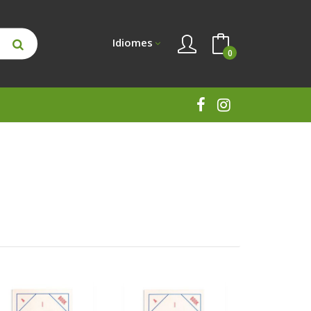
Idiomes
0