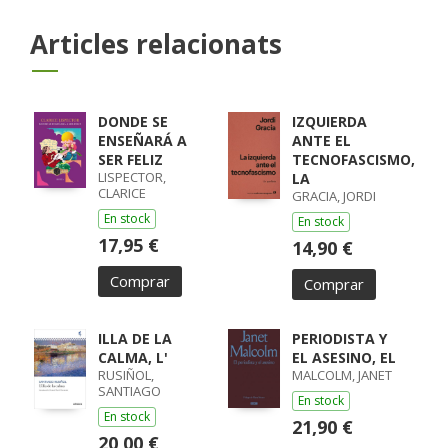
Articles relacionats
DONDE SE
IZQUIERDA
ENSEÑARÁ A
ANTE EL
SER FELIZ
TECNOFASCISMO,
LISPECTOR,
LA
CLARICE
GRACIA, JORDI
En stock
En stock
17,95 €
14,90 €
Comprar
Comprar
ILLA DE LA
PERIODISTA Y
CALMA, L'
EL ASESINO, EL
RUSIÑOL,
MALCOLM, JANET
SANTIAGO
En stock
En stock
21,90 €
20,00 €