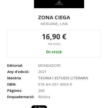
ZONA CIEGA
MERUANE, LINA
16,90 €
IVA inclós
En stock
Editorial:
MONDADORI
Any d'edició:
2021
Matèria
TEORIA I ESTUDIS LITERARIS
ISBN:
978-84-397-4004-9
Pàgines:
208
Enquadernació:
Rústica