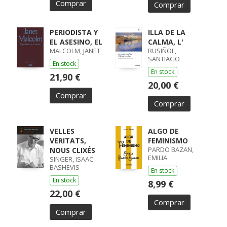
Comprar
Comprar
PERIODISTA Y
ILLA DE LA
EL ASESINO, EL
CALMA, L'
MALCOLM, JANET
RUSIÑOL,
SANTIAGO
En stock
En stock
21,90 €
20,00 €
Comprar
Comprar
VELLES
ALGO DE
VERITATS,
FEMINISMO
PARDO BAZAN,
NOUS CLIXÉS
EMILIA
SINGER, ISAAC
BASHEVIS
En stock
En stock
8,99 €
22,00 €
Comprar
Comprar