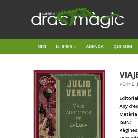
INICI
LLIBRES
AGENDA
QUI SOM
VIAJ
VERNE, 
Editorial
Any d'ed
Matèria
ISBN:
Pàgines