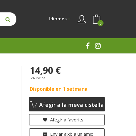
Idiomes
0
14,90 €
IVA inclós
Disponible en 1 setmana
Afegir a la meva cistella
Afegir a favorits
Enviar això a un amic