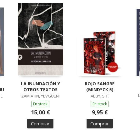
LA INUNDACIÓN Y
ROJO SANGRE
IU
OTROS TEXTOS
(MIND*CK 5)
ME
ZAMIATIN, YEVGUENI
ABBY, S.T.
En stock
En stock
15,00 €
9,95 €
Comprar
Comprar