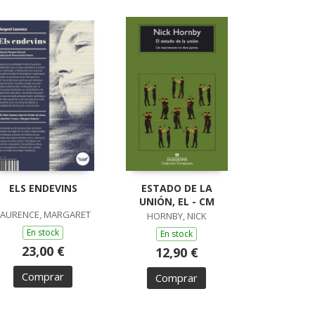
ELS ENDEVINS
ESTADO DE LA
UNIÓN, EL - CM
LAURENCE, MARGARET
HORNBY, NICK
En stock
En stock
23,00 €
12,90 €
Comprar
Comprar