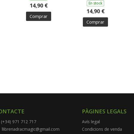
En stock
14,90 €
14,90 €
Comprar
Comprar
ONTACTE
PÀGINES LEGALS
(+34) 971 712 717
Avís legal
llibreriadracmagic@gmail.com
Condicions de venda