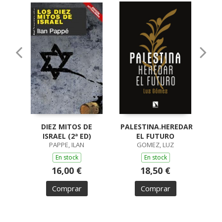
DIEZ MITOS DE
PALESTINA.HEREDAR
ISRAEL (2ª ED)
EL FUTURO
PAPPE, ILAN
GOMEZ, LUZ
T
En stock
En stock
16,00 €
18,50 €
Comprar
Comprar