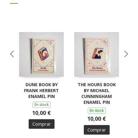
DUNE BOOK BY
THE HOURS BOOK
A
FRANK HERBERT
BY MICHAEL
ENAMEL PIN
CUNNINGHAM
ENAMEL PIN
En stock
En stock
10,00 €
10,00 €
Comprar
Comprar