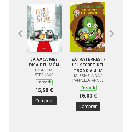
LA VACA MÉS
EXTRATERRESTRE
TOT
RICA DEL MÓN
I EL SECRET DEL
VERITA
BARROUX,
TRONC VIU, L'
EL 
STEPHANE
IGLESIAS, AIDA /
INCR
PANYELLA, ÀNGEL
ESTIU
En stock
CALI, DAV
En stock
15,50 €
/ CH
16,00 €
BENJAMI
En s
Comprar
Comprar
13,
Com