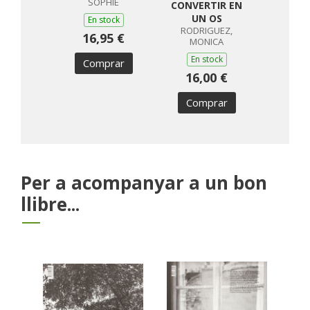
SOPHIE
FERDJ
CONVERTIR EN
MAL
UN OS
En stock
RODRIGUEZ,
En s
16,95 €
MONICA
16,
En stock
Comprar
16,00 €
Com
Comprar
Per a acompanyar a un bon
llibre...