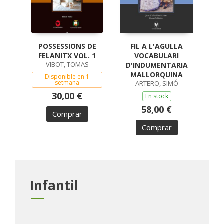
POSSESSIONS DE
FIL A L'AGULLA
H
FELANITX VOL. 1
VOCABULARI
CIU
VIBOT, TOMAS
D'INDUMENTARIA
B
MALLORQUINA
Disponible en 1
setmana
ARTERO, SIMÓ
30,00 €
En stock
58,00 €
Comprar
Comprar
Infantil