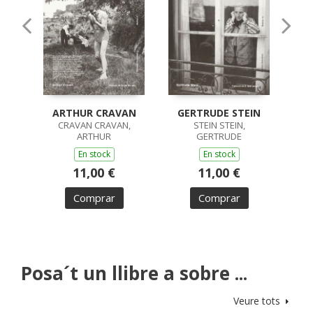
ARTHUR CRAVAN
GERTRUDE STEIN
L
CRAVAN CRAVAN,
STEIN STEIN,
ARTHUR
GERTRUDE
En stock
En stock
11,00 €
11,00 €
Comprar
Comprar
Posa´t un llibre a sobre ...
Veure tots