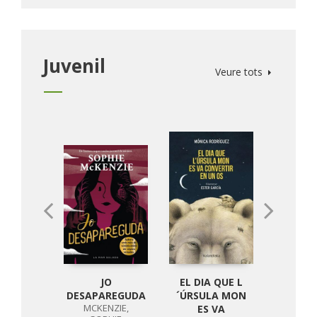
Juvenil
Veure tots
JO
EL DIA QUE L
CUA
DESAPAREGUDA
´ÚRSULA MON
HERMA
MCKENZIE,
ES VA
BET